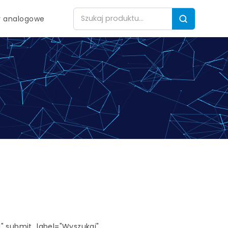
 analogowe
1" submit_label="Wyszukaj"