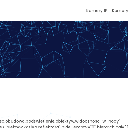
Kamery IP
Kamery
czosc,obudowa,podswietlenie,obiektyw,widocznosc_w_nocy"
Obiektyw,Zasięg reflektora" hide_empty="0" hierarchical=",