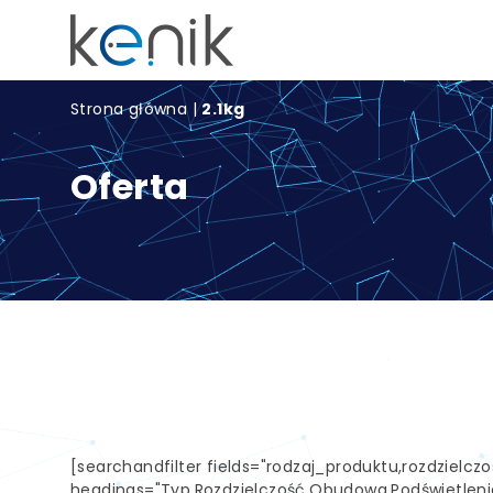
Strona główna
|
2.1kg
Oferta
[searchandfilter fields="rodzaj_produktu,rozdziel
headings="Typ,Rozdzielczość,Obudowa,Podświetlenie,