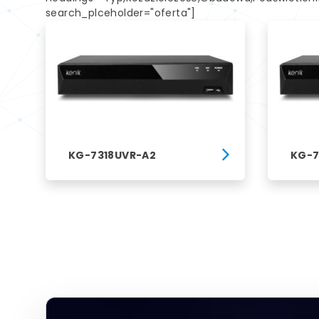
search_plceholder="oferta"]
KG-7318UVR-A2
KG-7