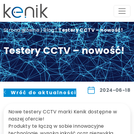
Strona główna
|
Blog
|
Testery CCTV – nowość!
Testery CCTV – nowość!
2024-06-18
Wróć do aktualności
Nowe testery CCTV marki Kenik dostępne w
naszej ofercie!
Produkty te łączą w sobie innowacyjne
technologie, wysoką jakość oraz niezwykłą