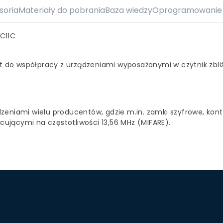
soria
Materiały do pobrania
Baza wiedzy
Oprogramowanie 
C11C
est do współpracy z urządzeniami wyposażonymi w czytnik zbli
zeniami wielu producentów, gdzie m.in. zamki szyfrowe, kont
ującymi na częstotliwości 13,56 MHz (MIFARE).